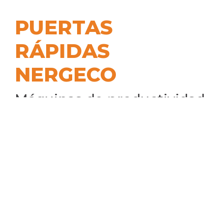
PUERTAS
RÁPIDAS
NERGECO
Máquinas de productividad
Puertas diseñadas para soportar
impactos constantes, garantizar
procesos de inocuidad,
resistentes a la corrosión,
lavables, para ahorro energético