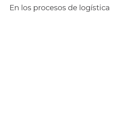
En los procesos de logística
industrial es muy importante
impedir que los vehículos se
alejen de los muelles de carga
para evitar daños al personal,
equipo o mercancía; El
retenedor de vehículos brinda la
seguridad necesaria al
momento de bloquear el
movimiento de los automotores
que acceden a los centros de
distribución.