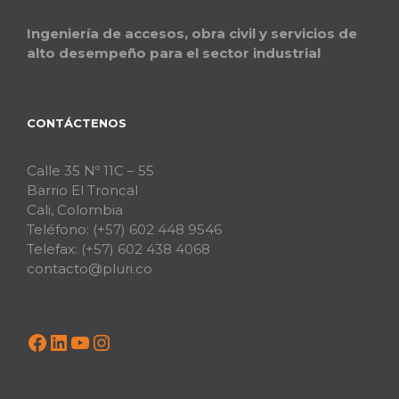
Ingeniería de accesos, obra civil y servicios de
alto desempeño para el sector industrial
CONTÁCTENOS
Calle 35 Nº 11C – 55
Barrio El Troncal
Cali, Colombia
Teléfono:
(+57) 602 448 9546
Telefax:
(+57) 602 438 4068
contacto@pluri.co
Facebook
LinkedIn
YouTube
Instagram