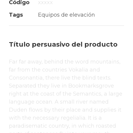
Código
xxxxx
Tags
Equipos de elevación
Título persuasivo del producto
Far far away, behind the word mountains,
far from the countries Vokalia and
Consonantia, there live the blind texts.
Separated they live in Bookmarksgrove
right at the coast of the Semantics, a large
language ocean. A small river named
Duden flows by their place and supplies it
with the necessary regelialia. It is a
paradisematic country, in which roasted