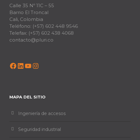
Calle 35 Nº 11C – 55
Barrio El Troncal
Cali, Colombia
Teléfono:
(+57) 602 448 9546
Telefax:
(+57) 602 438 4068
contacto@pluri.co
Facebook
LinkedIn
YouTube
Instagram
MAPA DEL SITIO
Ingeniería de accesos
Seguridad industrial