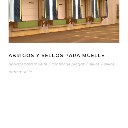
ABRIGOS Y SELLOS PARA MUELLE
abrigos para muelle
/
control de plagas
/
sellos
/
sellos
para muelle