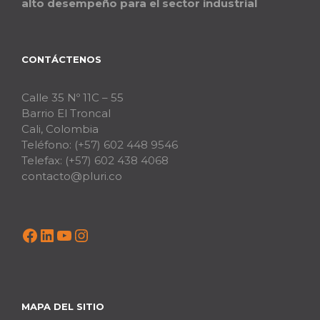
alto desempeño para el sector industrial
CONTÁCTENOS
Calle 35 Nº 11C – 55
Barrio El Troncal
Cali, Colombia
Teléfono:
(+57) 602 448 9546
Telefax:
(+57) 602 438 4068
contacto@pluri.co
Facebook
LinkedIn
YouTube
Instagram
MAPA DEL SITIO