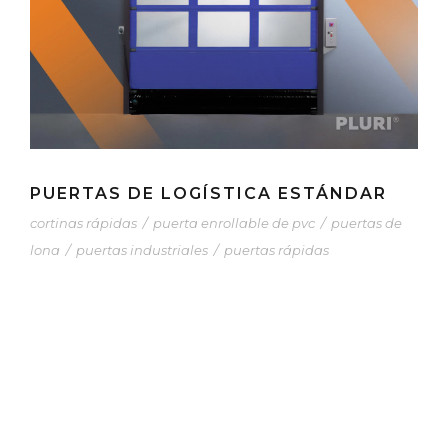
PUERTAS DE LOGÍSTICA ESTÁNDAR
cortinas rápidas
/
puerta enrollable de pvc
/
puertas de
lona
/
puertas industriales
/
puertas rápidas