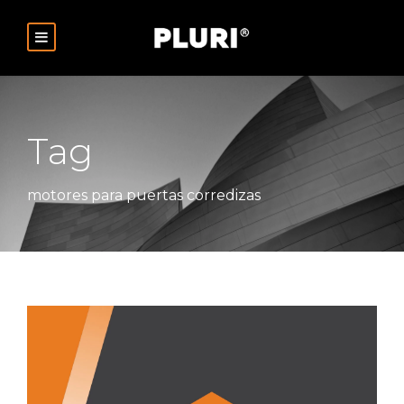
Tag
motores para puertas corredizas