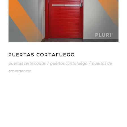
PUERTAS CORTAFUEGO
puertas certificadas
/
puertas corttafuego
/
puertas de
emergencia