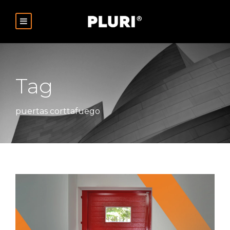
Tag
puertas corttafuego