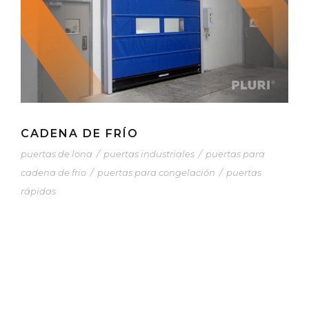
CADENA DE FRÍO
puertas de lona
/
puertas industriales
/
puertas para
cadena de frio
/
puertas para congelación
/
puertas
rápidas