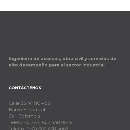
Ingeniería de accesos, obra civil y servicios de
alto desempeño para el sector industrial
CONTÁCTENOS
Calle 35 Nº 11C – 55
Barrio El Troncal
Cali, Colombia
Teléfono:
(+57) 602 448 9546
Telefax:
(+57) 602 438 4068