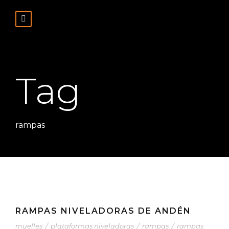
Tag
rampas
RAMPAS NIVELADORAS DE ANDÉN
muelles
/
plataformas niveladoras
/
rampas
/
rampas