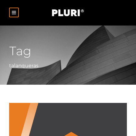
Tag
talanqueras