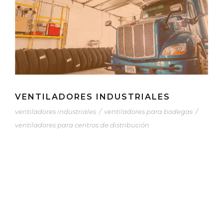
VENTILADORES INDUSTRIALES
ventiladores industriales
/
ventiladores para bodegas
/
ventiladores para centros de distribución