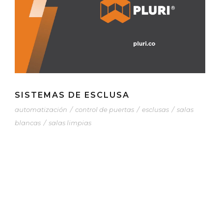
SISTEMAS DE ESCLUSA
automatización
/
control de puertas
/
esclusas
/
salas
blancas
/
salas limpias