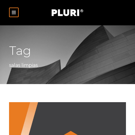
Tag
salas limpias