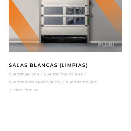
SALAS BLANCAS (LIMPIAS)
puertas de lona
/
puertas industriales
/
puertas para salas blancas
/
puertas rápidas
/
salas limpias