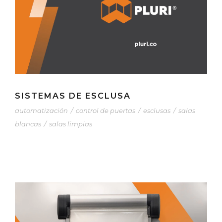
SISTEMAS DE ESCLUSA
automatización
/
control de puertas
/
esclusas
/
salas
blancas
/
salas limpias