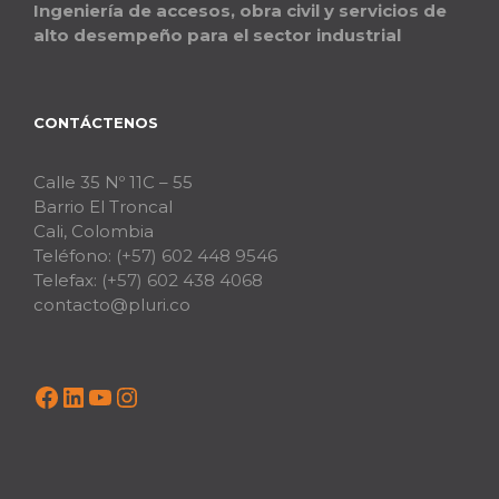
Ingeniería de accesos, obra civil y servicios de
alto desempeño para el sector industrial
CONTÁCTENOS
Calle 35 Nº 11C – 55
Barrio El Troncal
Cali, Colombia
Teléfono:
(+57) 602 448 9546
Telefax:
(+57) 602 438 4068
contacto@pluri.co
Facebook
LinkedIn
YouTube
Instagram