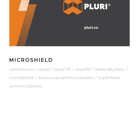
MICROSHIELD
coronovirus
/
covid
/
covid-19
/
covid19
/
iones de plata
/
microshield
/
soluciones antimicrobiales
/
superficies
antimicrobiales