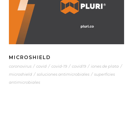
MICROSHIELD
coronovirus
/
covid
/
covid-19
/
covid19
/
iones de plata
/
microshield
/
soluciones antimicrobiales
/
superficies
antimicrobiales