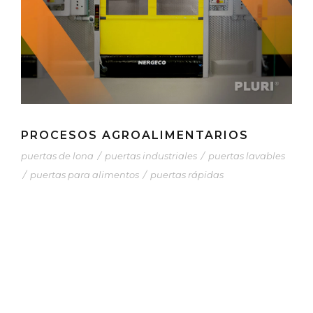
PROCESOS AGROALIMENTARIOS
puertas de lona
/
puertas industriales
/
puertas lavables
/
puertas para alimentos
/
puertas rápidas